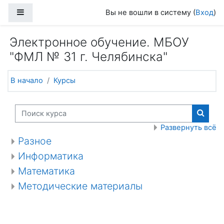
Перейти к основному содержанию
Боковая панель
Вы не вошли в систему (
Вход
)
Электронное обучение. МБОУ
"ФМЛ № 31 г. Челябинска"
В начало
Курсы
Поиск курса
Поиск
Развернуть всё
Разное
Информатика
Математика
Методические материалы